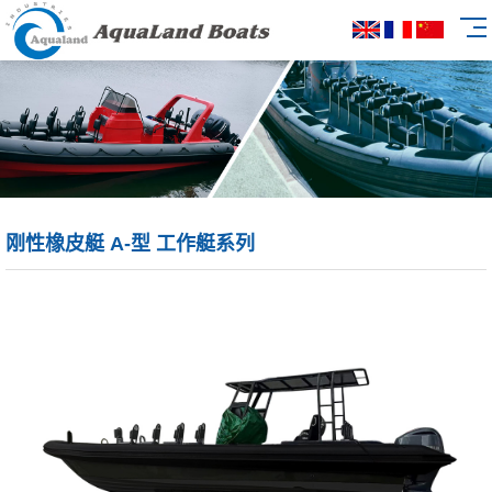
刚性橡皮艇 A-型 工作艇系列