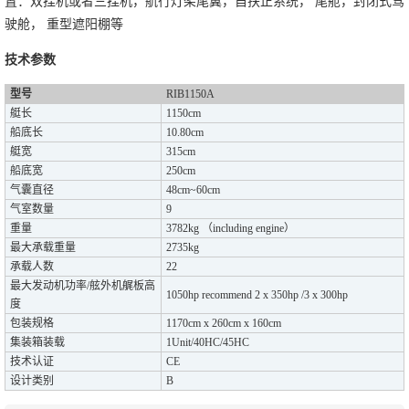
置：双挂机或者三挂机，航行灯架尾翼，自扶正系统， 尾舱，封闭式驾
驶舱， 重型遮阳棚等
技术参数
型号
RIB1150A
艇长
1150cm
船底长
10.80cm
艇宽
315cm
船底宽
250cm
气囊直径
48cm~60cm
气室数量
9
重量
3782kg
（
including engine
）
最大承载重量
2735kg
承载人数
22
最大发动机功率
/
舷外机艉板高
1050hp recommend 2 x 350hp /3 x 300hp
度
包装规格
1170cm x 260cm x 160cm
集装箱装载
1Unit/40HC/45HC
技术认证
CE
设计类别
B