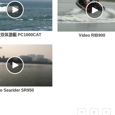
体游艇 PC1000CAT
Video RIB900
o Searider SR950
<
1
>