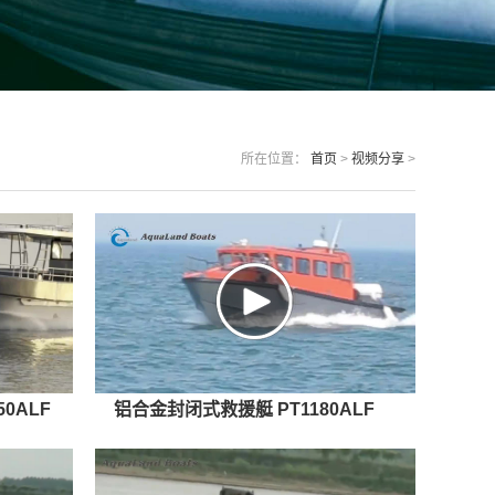
所在位置：
首页
>
视频分享
>
0ALF
铝合金封闭式救援艇 PT1180ALF