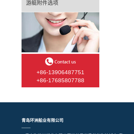
游艇附件选项
+86-13906487751
+86-17685807788
青岛环洲船业有限公司