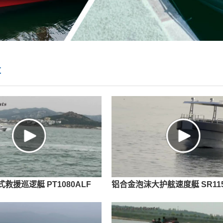
享
铝合金泡沫大护舷速度艇 SR115
救援巡逻艇 PT1080ALF